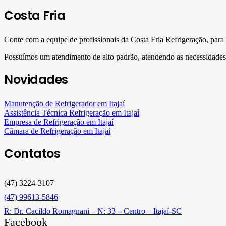
Costa Fria
Conte com a equipe de profissionais da Costa Fria Refrigeração, para 
Possuímos um atendimento de alto padrão, atendendo as necessidades 
Novidades
Manutenção de Refrigerador em Itajaí
Assistência Técnica Refrigeração em Itajaí
Empresa de Refrigeração em Itajaí
Câmara de Refrigeração em Itajaí
Contatos
(47) 3224-3107
(47) 99613-5846
R: Dr. Cacildo Romagnani – N: 33 – Centro – Itajaí-SC
Facebook