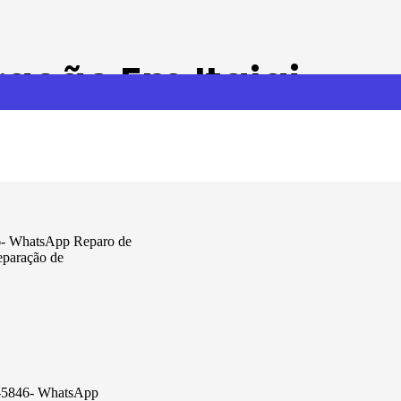
ração Em Itajai
46- WhatsApp Reparo de
reparação de
13-5846- WhatsApp