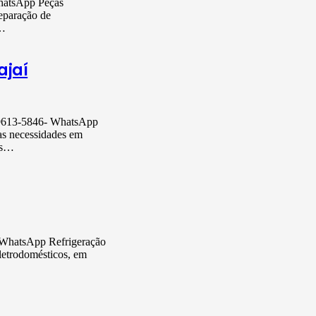
WhatsApp Peças
reparação de
.…
ajaí
 99613-5846- WhatsApp
ias necessidades em
as…
- WhatsApp Refrigeração
eletrodomésticos, em