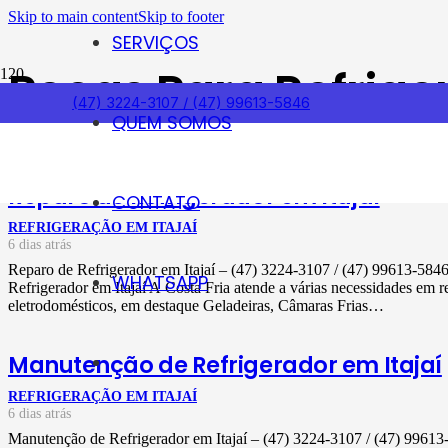
Skip to main content
Skip to footer
SERVIÇOS
Peças Para Refrige
(47) 3224-3107 / (47) 99613-5846
QUEM SOMOS
Reparo de Refrigerador em Itajaí
CONTATO
REFRIGERAÇÃO EM ITAJAÍ
6 dias atrás
Reparo de Refrigerador em Itajaí – (47) 3224-3107 / (47) 99613-58
WHATSAPP
Refrigerador em Itajaí A Costa Fria atende a várias necessidades em 
eletrodomésticos, em destaque Geladeiras, Câmaras Frias…
Manutenção de Refrigerador em Itajaí
REFRIGERAÇÃO EM ITAJAÍ
6 dias atrás
Manutenção de Refrigerador em Itajaí – (47) 3224-3107 / (47) 996