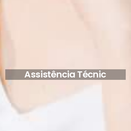
A
S
S
I
S
T
Ê
N
C
I
A
T
É
C
N
I
C
A
2
4
H